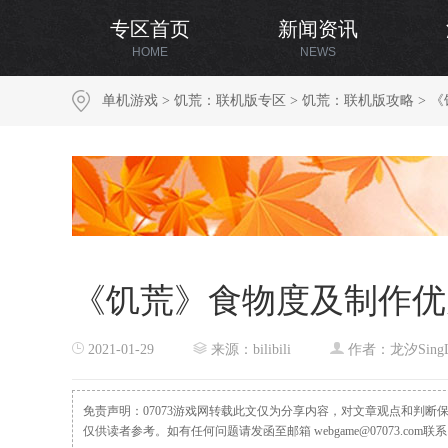
专区首页
新闻资讯
HOME
NEWS
单机游戏
>
饥荒：联机版专区
>
饥荒：联机版攻略
> 
《饥荒》食物度及制作优
2021-01-29
来源：bilibili
作者：龙汐Sing
免责声明：07073游戏网转载此文仅为分享内容，对文章观点和判
仅供读者参考。如有任何问题请发函至邮箱 webgame@07073.com联