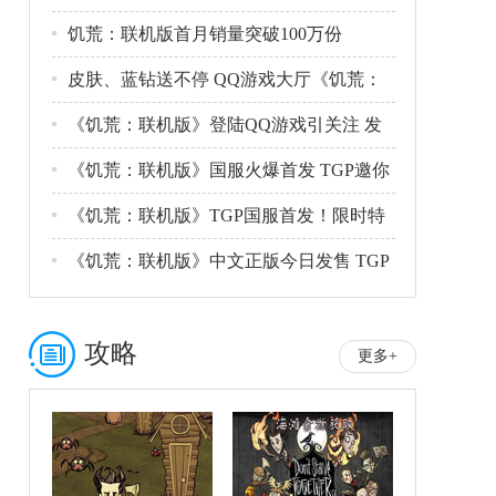
伤
饥荒：联机版首月销量突破100万份
皮肤、蓝钻送不停 QQ游戏大厅《饥荒：
联
《饥荒：联机版》登陆QQ游戏引关注 发
力
《饥荒：联机版》国服火爆首发 TGP邀你
《饥荒：联机版》TGP国服首发！限时特
惠
《饥荒：联机版》中文正版今日发售 TGP
攻略
更多+