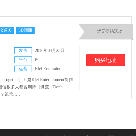
松通关
3D画面
暂无促销活动
发售
2016年04月23日
购买地址
平台
PC
t
运营
Klei Entertainment
Together）》是Klei Entertainment制作
信很多人都曾期待《饥荒（Don't
式吧？饥荒……