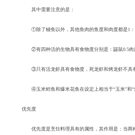
其中需要注意的是：
①除了鳗鱼以外，其他鱼肉的鱼度和肉度都是1：1。
②有四种活的生物具有食物度分别是：鼹鼠0.5肉度
③只有活龙虾具有食物度，死龙虾和烤龙虾不具有
④玉米鳕鱼和爆米花鱼在设定上相当于“玉米”和“爆
优先度
优先度是烹饪料理具有的属性，其作用是：当两种