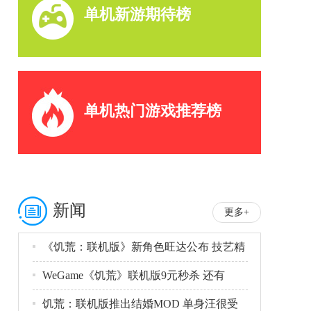
单机新游期待榜
单机热门游戏推荐榜
新闻
更多+
《饥荒：联机版》新角色旺达公布 技艺精
湛
WeGame《饥荒》联机版9元秒杀 还有
饥荒：联机版推出结婚MOD 单身汪很受