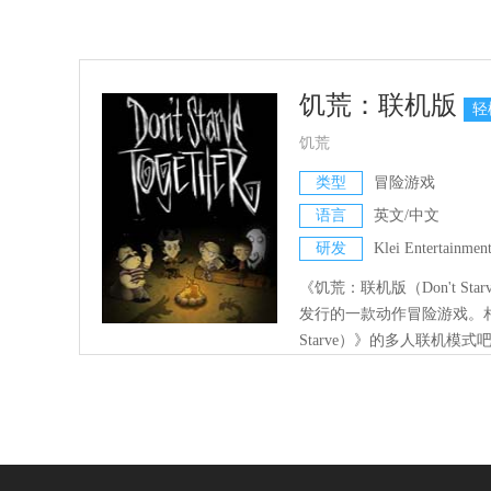
饥荒：联机版
轻
饥荒
类型
冒险游戏
语言
英文/中文
研发
Klei Entertainmen
《饥荒：联机版（Don't Starve 
发行的一款动作冒险游戏。相
Starve）》的多人联机模