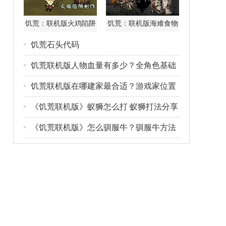
饥荒：联机版火鸡陷阱
饥荒：联机版海难食物
制作教程
获得方法及属性详解
饥荒石头代码
饥荒联机版人物血量有多少？全角色基础
属性
饥荒联机版在哪建家最合适？游戏家位置
选择
《饥荒联机版》蚁狮怎么打 蚁狮打法分享
《饥荒联机版》怎么驯服牛？驯服牛方法
分享
《饥荒》新版世界设置选项详解
《饥荒》3月生活质量更新内容一览
《饥荒联机版》什么食谱好 游戏实用食谱
分
《饥荒联机版》3月16日更新了什么 3月