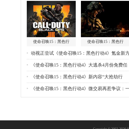
使命召唤15：黑色行
使命召唤15：黑色行
动视正尝试《使命召唤15：黑色行动4》氪金新
未来新作也适用
《使命召唤15：黑色行动4》大逃杀4月份免费任
玩 逃杀新图“恶魔岛”发布
《使命召唤15：黑色行动4》新内容“大抢劫行
动”明日上线 新地图、还有大猩猩
《使命召唤15：黑色行动4》微交易再惹争议：
个笑脸准心要卖16块