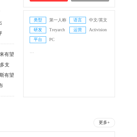
布
类型
第一人称
语言
中文/英文
出
射击
研发
Treyarch
运营
Activision
评
平台
PC
…
未来有望
最多支
莱斯有望
布
更多+