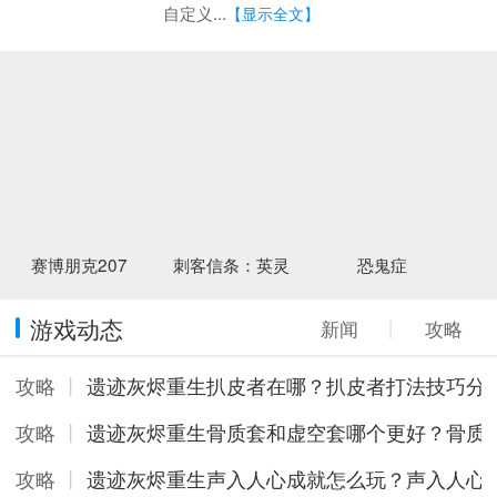
自定义...
【显示全文】
赛博朋克207
刺客信条：英灵
恐鬼症
游戏动态
新闻
丨
攻略
攻略
丨
遗迹灰烬重生扒皮者在哪？扒皮者打法技巧分
攻略
丨
遗迹灰烬重生骨质套和虚空套哪个更好？骨质
攻略
丨
遗迹灰烬重生声入人心成就怎么玩？声入人心