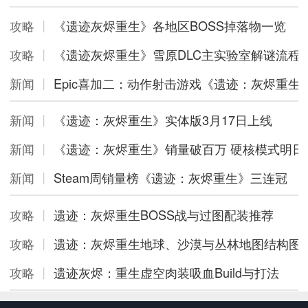
攻略
丨
《遗迹灰烬重生》各地区BOSS掉落物一览
攻略
丨
《遗迹灰烬重生》雪原DLC主实验室解谜流程
新闻
丨
Epic喜加二：动作射击游戏《遗迹：灰烬重
新闻
丨
《遗迹：灰烬重生》实体版3月17日上线
新闻
丨
《遗迹：灰烬重生》销量破百万 硬核模式明日
新闻
丨
Steam周销量榜《遗迹：灰烬重生》三连冠
攻略
丨
遗迹：灰烬重生BOSS战与过图配装推荐
攻略
丨
遗迹：灰烬重生地球、沙漠与丛林地图结构图
攻略
丨
遗迹灰烬：重生虚空肉装吸血Build与打法