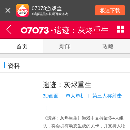
07073游戏盒
极速下载
1M微端黑科技玩百款游戏
遗迹：灰烬重生
首页
新闻
攻略
资料
遗迹：灰烬重生
3D画面
单人单机
第三人称射击
丨
丨
丨
《遗迹：灰烬重生》游戏中支持最多4人组
队，将会拥有动态生成的关卡，并支持人物