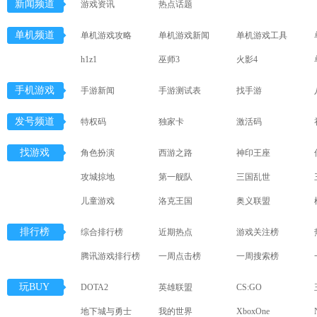
新闻频道
游戏资讯
热点话题
单机频道
单机游戏攻略
单机游戏新闻
单机游戏工具
h1z1
巫师3
火影4
手机游戏
手游新闻
手游测试表
找手游
发号频道
特权码
独家卡
激活码
找游戏
角色扮演
西游之路
神印王座
攻城掠地
第一舰队
三国乱世
儿童游戏
洛克王国
奥义联盟
排行榜
综合排行榜
近期热点
游戏关注榜
腾讯游戏排行榜
一周点击榜
一周搜索榜
玩BUY
DOTA2
英雄联盟
CS:GO
地下城与勇士
我的世界
XboxOne