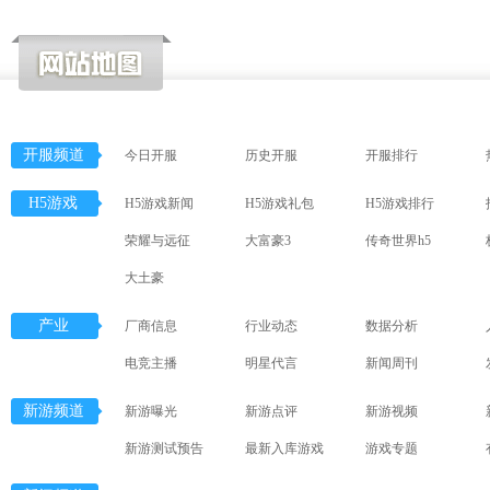
开服频道
今日开服
历史开服
开服排行
H5游戏
H5游戏新闻
H5游戏礼包
H5游戏排行
荣耀与远征
大富豪3
传奇世界h5
大土豪
产业
厂商信息
行业动态
数据分析
电竞主播
明星代言
新闻周刊
新游频道
新游曝光
新游点评
新游视频
新游测试预告
最新入库游戏
游戏专题